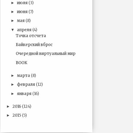
июля
(3)
►
июня
(7)
►
мая
(8)
►
апреля
(4)
▼
Точка отсчета
Байкерский вброс
Очередной виртуальный мир
BOOK
марта
(8)
►
февраля
(12)
►
января
(16)
►
2016
(124)
►
2015
(5)
►