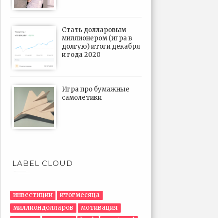
Стать долларовым
миллионером (игра в
долгую) итоги декабря
и года 2020
Игра про бумажные
самолетики
LABEL CLOUD
инвестиции
итогмесяца
миллиондолларов
мотивация