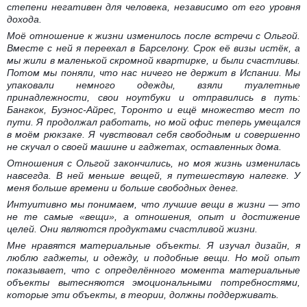
степени негативен для человека, независимо от его уровня
дохода.
Моё отношение к жизни изменилось после встречи с Ольгой.
Вместе с ней я переехал в Барселону. Срок её визы истёк, а
мы жили в маленькой скромной квартирке, и были счастливы.
Потом мы поняли, что нас ничего не держит в Испании. Мы
упаковали немного одежды, взяли туалетные
принадлежности, свои ноутбуки и отправились в путь:
Бангкок, Буэнос-Айрес, Торонто и ещё множество мест по
пути. Я продолжал работать, но мой офис теперь умещался
в моём рюкзаке. Я чувствовал себя свободным и совершенно
не скучал о своей машине и гаджетах, оставленных дома.
Отношения с Ольгой закончились, но моя жизнь изменилась
навсегда. В ней меньше вещей, я путешествую налегке. У
меня больше времени и больше свободных денег.
Интуитивно мы понимаем, что лучшие вещи в жизни — это
не те самые «вещи», а отношения, опыт и достижение
целей. Они являются продуктами счастливой жизни.
Мне нравятся материальные объекты. Я изучал дизайн, я
люблю гаджеты, и одежду, и подобные вещи. Но мой опыт
показывает, что с определённого момента материальные
объекты вытесняются эмоциональными потребностями,
которые эти объекты, в теории, должны поддерживать.