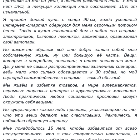
приходят ко мне на ужин, я достаю раскладной стол. У меня
нет DVD, а текущая коллекция книг составляет 10% от
изначальной.
Я прошёл долгий путь с конца 90-ых, когда успешный
интернет-стартап обернулся для меня огромным потоком
денег. Тогда я купил гигантский дом и забил его вещами,
электроникой, бытовой техникой, гаджетами, организовал
свой автопарк.
Но каким-то образом всё это добро заняло собой мою
собственную жизнь, ну или большую её часть. Вещи,
которые я потреблял, поглощал, в итоге поглотили меня.
Да, у меня не самый распространённый жизненный сценарий,
ведь мало кто сильно обогащается к 30 годам, но мой
сценарий взаимодействия с вещами — самый обычный.
Мы живём в избытке товаров, в мире гипермаркетов,
огромных торговых центров и круглосуточных магазинов.
Люди практически любой социальной прослойки могут
окружить себя вещами.
Не существует какого-либо признака, указывающего на то,
что эти вещи делают нас счастливыми. Фактически, я
наблюдаю обратную картину.
Мне понадобилось 15 лет, чтобы избавиться от всего
несущественного, что я так старательно накапливал, и
начать жить шире, свободнее, лучше, обладая меньшим.