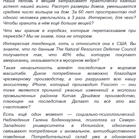
Наша любовь к вещам затрагивает практически каждый
аспект нашей жизни. Растут размеры домов, уменьшается
среднее число жильцов на дом. За 60 лет пространство под
одного человека увеличилось в 3 раза. Интересно, для чего?
Чтобы хранить в нём ещё больше вещей?
Что мы храним в коробках, которые перетаскиваем при
переезде? Мы не знаем, пока не откроем.
Интересная тенденция, хоть и относится она к США. Вы
знаете, что по данным The Natural Resources Defense Council
получается так, что 40% еды, которую покупает
американец, оказывается в мусорном ведре?
Такая ненасытность влечёт последствия в мировом
масштабе. Дикое потребление возможно благодаря
чрезмерному производству, а оно разрушает всю нашу
экосистему. iPhone, который производит Foxconn — они
тоже являются причиной ужасных изменений в экологии
промышленных районов Китая. Дешёвое производство,
плюющее на последствия. Делает ли всё это вас
счастливее?
Есть ещё один момент — социально-психологический.
Наблюдения Галена Боденхаузена, психолога из Северо-
Западного университета в Иллинойсе, однозначно
связывают потребление и аномальное, антиобщественное
поведение. Потребительский склад ума в одинаковой