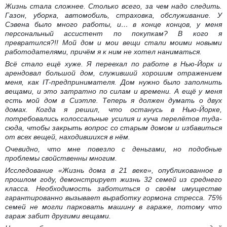
Жизнь стала сложнее. Столько всего, за чем надо следить.
Газон, уборка, автомобиль, страховка, обслуживание. У
Сэвена было много работы, и… в конце концов, у меня
персональный ассистент по покупкам? В кого я
превратился?!! Мой дом и мои вещи стали моими новыми
работодателями, причём я к ним не хотел наниматься.
Всё стало ещё хуже. Я переехал по работе в Нью-Йорк и
арендовал большой дом, служивший хорошим отражением
меня, как IT-предпринимателя. Дом нужно было заполнить
вещами, и это затратно по силам и времени. А ещё у меня
есть мой дом в Сиэтле. Теперь я должен думать о двух
домах. Когда я решил, что останусь в Нью-Йорке,
потребовались колоссальные усилия и куча перелётов туда-
сюда, чтобы закрыть вопрос со старым домом и избавиться
от всех вещей, находившихся в нём.
Очевидно, что мне повезло с деньгами, но подобные
проблемы свойственны многим.
Исследование «Жизнь дома в 21 веке», опубликованное в
прошлом году, демонстрирует жизнь 32 семей из среднего
класса. Необходимость заботиться о своём имуществе
гарантированно вызывает выработку гормона стресса. 75%
семей не могли парковать машину в гараже, потому что
гараж забит другими вещами.