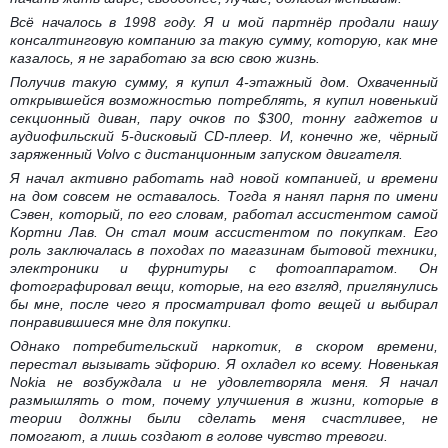
Всё началось в 1998 году. Я и мой партнёр продали нашу
консалтинговую компанию за такую сумму, которую, как мне
казалось, я не заработаю за всю свою жизнь.
Получив такую сумму, я купил 4-этажный дом. Охваченный
открывшейся возможностью потреблять, я купил новенький
секционный диван, пару очков по $300, тонну гаджетов и
аудиофильский 5-дисковый CD-плеер. И, конечно же, чёрный
заряженный Volvo с дистанционным запуском двигателя.
Я начал активно работать над новой компанией, и времени
на дом совсем не оставалось. Тогда я нанял парня по имени
Сэвен, который, по его словам, работал ассистентом самой
Кортни Лав. Он стал моим ассистентом по покупкам. Его
роль заключалась в походах по магазинам бытовой техники,
электроники и фурнитуры с фотоаппаратом. Он
фотографировал вещи, которые, на его взгляд, приглянулись
бы мне, после чего я просматривал фото вещей и выбирал
понравившиеся мне для покупки.
Однако потребительский наркотик, в скором времени,
перестал вызывать эйфорию. Я охладел ко всему. Новенькая
Nokia не возбуждала и не удовлетворяла меня. Я начал
размышлять о том, почему улучшения в жизни, которые в
теории должны были сделать меня счастливее, не
помогают, а лишь создают в голове чувство тревоги.