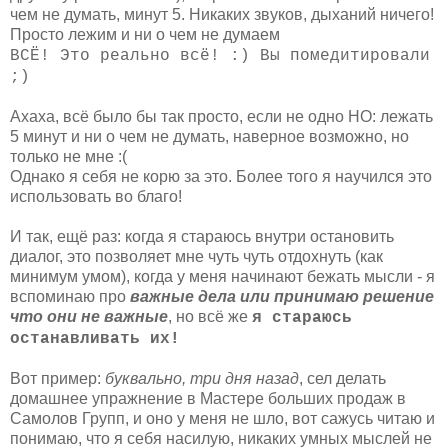
чем не думать, минут 5. Никаких звуков, дыханий ничего!
Просто лежим и ни о чем не думаем
ВСЁ! Это реально всё! :) Вы помедитировали
;)
Ахаха, всё было бы так просто, если не одно НО: лежать
5 минут и ни о чем не думать, наверное возможно, но
только не мне :(
Однако я себя не корю за это. Более того я научился это
использовать во благо!
И так, ещё раз: когда я стараюсь внутри остановить
диалог, это позволяет мне чуть чуть отдохнуть (как
минимум умом), когда у меня начинают бежать мысли - я
вспоминаю про
важные дела или принимаю решение
что они не важные
, но всё же
я стараюсь
останавливать их!
Вот пример:
буквально, три дня назад
, сел делать
домашнее упражнение в Мастере больших продаж в
Самолов Групп, и оно у меня не шло, вот сажусь читаю и
понимаю, что я себя насилую, никаких умных мыслей не