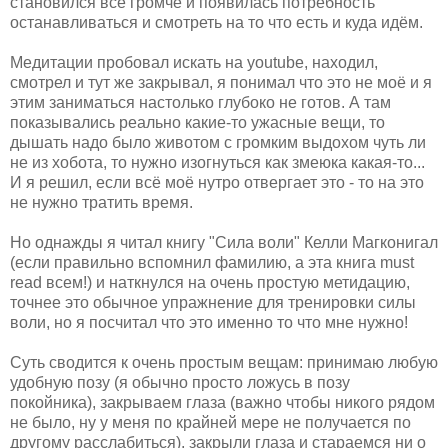
становился всё громче и появилась потребность
останавливаться и смотреть на то что есть и куда идём.
Медитации пробовал искать на youtube, находил,
смотрел и тут же закрывал, я понимал что это не моё и я
этим заниматься настолько глубоко не готов. А там
показывались реально какие-то ужасные вещи, то
дышать надо было животом с громким выдохом чуть ли
не из хобота, то нужно изогнуться как змеюка какая-то...
И я решил, если всё моё нутро отвергает это - то на это
не нужно тратить время.
Но однажды я читал книгу "Сила воли" Келли Магконигал
(если правильно вспомнил фамилию, а эта книга must
read всем!) и наткнулся на очень простую метидацию,
точнее это обычное упражнение для тренировки силы
воли, но я посчитал что это именно то что мне нужно!
Суть сводится к очень простым вещам: принимаю любую
удобную позу (я обычно просто ложусь в позу
покойника), закрываем глаза (важно чтобы никого рядом
не было, ну у меня по крайней мере не получается по
другому расслабиться), закрыли глаза и стараемся ни о