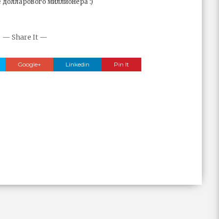
 долларового миллионера :)
— Share It —
Google+
Linkedin
Pin It