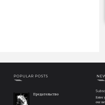
POPULAR POSTS
NEW
Subsc
Предательство
Enter 
our ne