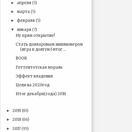
апреля
(5)
►
марта
(5)
►
февраля
(5)
►
января
(7)
▼
Ну прям открытие!
Стать долларовым миллионером
(игра в долгую) итог ...
BOOK
Готтентотская мораль
Эффект владения
Цели на 2020год
Итог декабря(года) 2019
2019
(65)
►
2018
(66)
►
2017
(95)
►