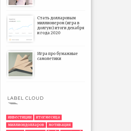
Стать долларовым
миллионером (игра в
долгую) итоги декабря
и года 2020
Игра про бумажные
самолетики
LABEL CLOUD
инвестиции
итогмесяца
миллиондолларов
мотивация