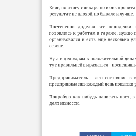
Книг, по итогу с января по июнь прочита
результат не плохой, но бывало и лучше.
Постепенно доделал все недоделки к
готовлюсь к работам в гараже, нужно 
организовался и есть ещё несколько у
сезоне.
Ну а в целом, мы в положительной динам
тут правильней выразиться - поспешиш
Предприниматель - это состояние в 
предпринимаешь каждый день попытки р
Попробую как-нибудь написать пост, в
деятельности.
Facebook
Twitter