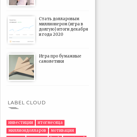
Стать долларовым
миллионером (игра в
долгую) итоги декабря
и года 2020
Игра про бумажные
самолетики
LABEL CLOUD
инвестиции
итогмесяца
миллиондолларов
мотивация