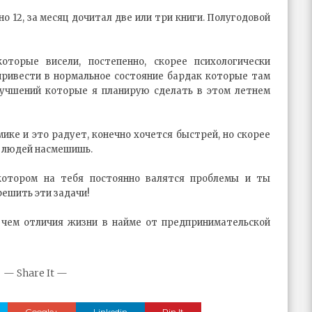
но 12, за месяц дочитал две или три книги. Полугодовой
оторые висели, постепенно, скорее психологически
привести в нормальное состояние бардак которые там
лучшений которые я планирую сделать в этом летнем
ике и это радует, конечно хочется быстрей, но скорее
ь людей насмешишь.
котором на тебя постоянно валятся проблемы и ты
ешить эти задачи!
 чем отличия жизни в найме от предпринимательской
— Share It —
Google+
Linkedin
Pin It