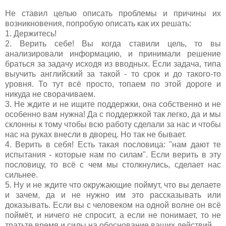
Не ставил целью описать проблемы и причины их
возникновения, попробую описать как их решать:
1. Держитесь!
2. Верить себе! Вы когда ставили цель, то вы
анализировали информацию, и принимали решение
браться за задачу исходя из вводных. Если задача, типа
выучить английский за такой - то срок и до такого-то
уровня. То тут всё просто, топаем по этой дороге и
никуда не сворачиваем.
3. Не ждите и не ищите поддержки, она собственно и не
особенно вам нужна! Да с поддержкой так легко, да и мы
склонны к тому чтобы всю работу сделали за нас и чтобы
нас на руках внесли в дворец. Но так не бывает.
4. Верить в себя! Есть такая пословица: "нам дают те
испытания - которые нам по силам". Если верить в эту
пословицу, то всё с чем мы столкнулись, сделает нас
сильнее.
5. Ну и не ждите что окружающие поймут, что вы делаете
и зачем, да и не нужно им это рассказывать или
доказывать. Если вы с человеком на одной волне он всё
поймёт, и ничего не спросит, а если не понимает, то не
тратьте время и cилы на обоснование ваших действий.