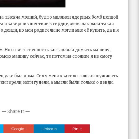
ла тысяча молний, будто миллион ядерных бомб цепной
га и завершив шествие в сердце, меня накрыла такая
 о денди, но мои родители не могли мне её купить, да и я
ком. Но ответственность заставляла домыть машину,
помою машину сейчас, то потом на стоянке я не смогу
ц уже был дома. Сил у меня хватило только поужинать
уки горели, ноги гудели, а мысли были только о денди.
— Share It —
Google+
Linkedin
Pin It