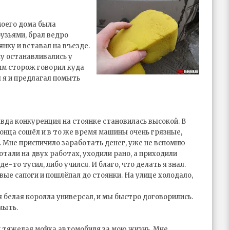
 моего дома была
рузьями, брал ведро
янку и вставал на въезде.
у останавливались у
 им сторож говорил куда
 я и предлагал помыть
вда конкуренция на стоянке становилась высокой. В
конца сошёл и в то же время машины очень грязные,
. Мне приспичило заработать денег, уже не вспомню
отали на двух работах, уходили рано, а приходили
е-то тусил, либо учился. И благо, что делать я знал.
вые сапоги и пошлёпал до стоянки. На улице холодало,
 белая королла универсал, и мы быстро договорились.
мыть.
и тяжелая мойка автомобиля за мою жизнь. Мне