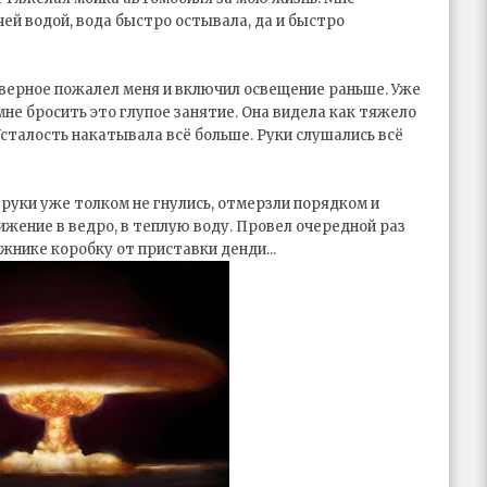
чей водой, вода быстро остывала, да и быстро
аверное пожалел меня и включил освещение раньше. Уже
е бросить это глупое занятие. Она видела как тяжело
сталость накатывала всё больше. Руки слушались всё
 руки уже толком не гнулись, отмерзли порядком и
жение в ведро, в теплую воду. Провел очередной раз
ажнике коробку от приставки денди...