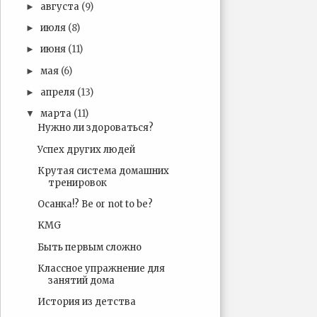
августа
(9)
►
июля
(8)
►
июня
(11)
►
мая
(6)
►
апреля
(13)
►
марта
(11)
▼
Нужно ли здороваться?
Успех других людей
Крутая система домашних
тренировок
Осанка!? Be or not to be?
KMG
Быть первым сложно
Классное упражнение для
занятий дома
История из детства