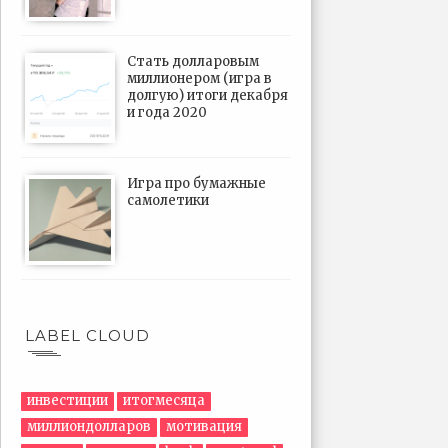
Стать долларовым
миллионером (игра в
долгую) итоги декабря
и года 2020
Игра про бумажные
самолетики
LABEL CLOUD
инвестиции
итогмесяца
миллиондолларов
мотивация