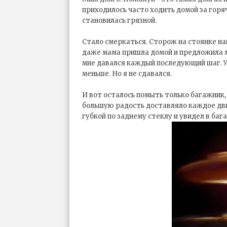
приходилось часто ходить домой за горя
становилась грязной.
Стало смеркаться. Сторож на стоянке н
даже мама пришла домой и предложила мн
мне давался каждый последующий шаг. У
меньше. Но я не сдавался.
И вот осталось помыть только багажник,
большую радость доставляло каждое дви
губкой по заднему стеклу и увидел в баг