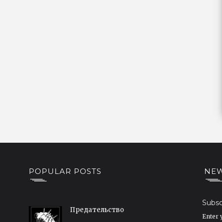
POPULAR POSTS
NEW
Subsc
Предательство
Enter 