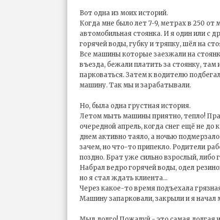
Вот одна из моих историй.
Когда мне было лет 7-9, метрах в 250 от
автомобильная стоянка. И я один или с д
горячей воды, губку и тряпку, шёл на сто
Все машины которые заезжали на стоянк
въезда, бежали платить за стоянку, там
парковаться. Затем к водителю подбегал
машину. Так мы и зарабатывали.
Но, была одна грустная история.
Летом мыть машины приятно, тепло! Пра
очередной апрель, когда снег ещё не до 
днем активно таяло, а ночью подмерзало
зачем, но что-то припекло. Родители раб
поздно. Брат уже сильно взрослый, либо гд
Набрал ведро горячей воды, одел резино
но я стал ждать клиента...
Через какое-то время подъехала грязная
Машину запарковали, закрыли и я начал 
Мыл долго! Пожалуй - это самая долгая 